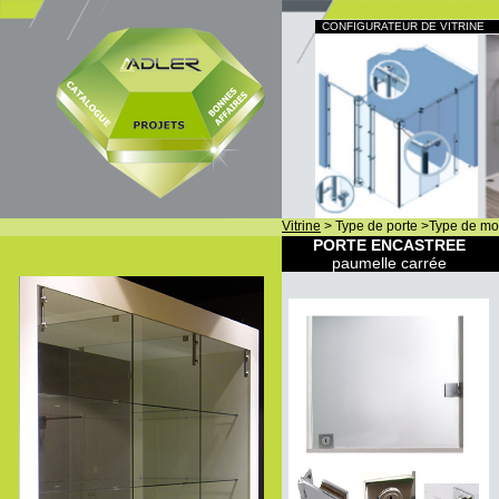
CONFIGURATEUR DE VITRINE
Vitrine
> Type de porte >Type de mo
PORTE ENCASTREE
paumelle carrée