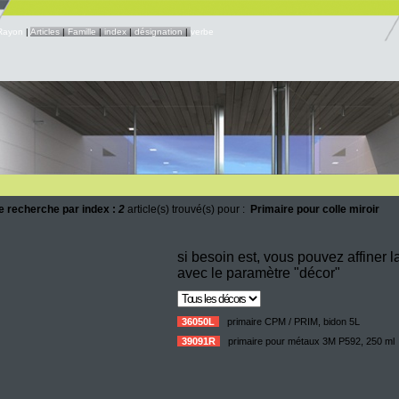
Rayon
|
Articles
|
Famille
|
index
|
désignation
|
verbe
e recherche par index :
2
article(s) trouvé(s) pour :
Primaire pour colle miroir
si besoin est, vous pouvez affiner 
avec le paramètre "décor"
36050L
primaire CPM / PRIM, bidon 5L
39091R
primaire pour métaux 3M P592, 250 ml