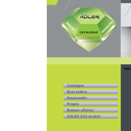
Votr
Catalogue
Best sellers
Nouveautés
Projets
Bonnes affaires
ADLER SAS en bref