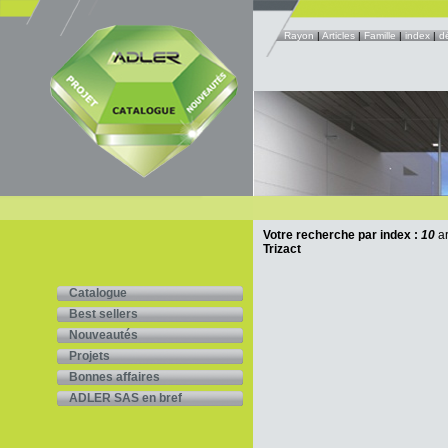
Rayon
|
Articles
|
Famille
|
index
|
d
Votre recherche par index :
10
ar
Trizact
Catalogue
Best sellers
Nouveautés
Projets
Bonnes affaires
ADLER SAS en bref