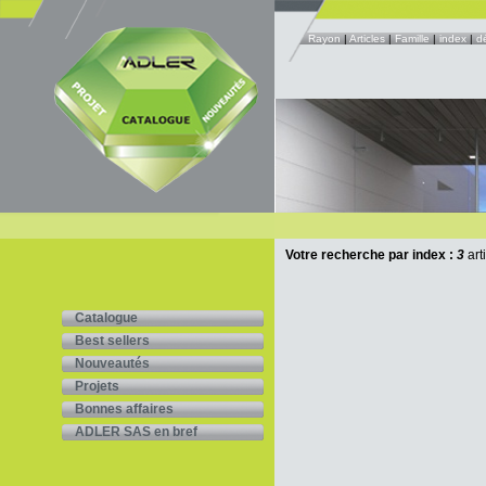
Rayon
|
Articles
|
Famille
|
index
|
d
Votre recherche par index :
3
art
Catalogue
Best sellers
Nouveautés
Projets
Bonnes affaires
ADLER SAS en bref