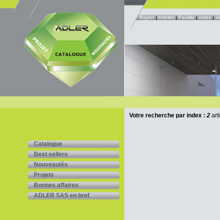
Rayon
|
Articles
|
Famille
|
index
|
d
Votre recherche par index :
2
art
Catalogue
Best sellers
Nouveautés
Projets
Bonnes affaires
ADLER SAS en bref