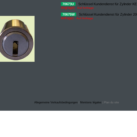
70673U
Schlüssel Kundendienst für Zylinder 
Angrage)
Auf Anfrage
70675W
Schlüssel Kundendienst für Zylinder 2
Anfrage)
Auf Anfrage
Allegemeine Verkaufsbedingungen
|
Mentions légales
| Plan du site