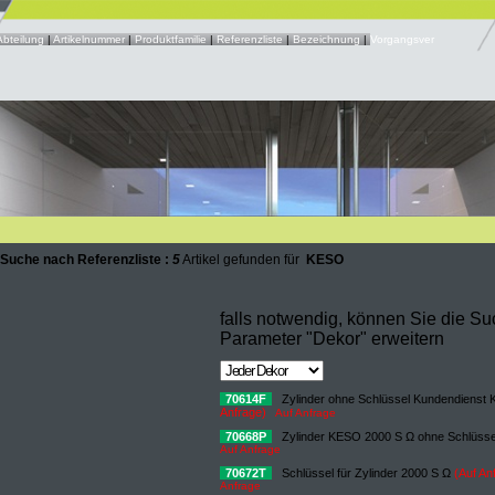
Abteilung
|
Artikelnummer
|
Produktfamilie
|
Referenzliste
|
Bezeichnung
|
Vorgangsver
 Suche nach Referenzliste :
5
Artikel gefunden für
KESO
falls notwendig, können Sie die S
Parameter "Dekor" erweitern
70614F
Zylinder ohne Schlüssel Kundendiens
Anfrage)
Auf Anfrage
70668P
Zylinder KESO 2000 S Ω ohne Schlüss
Auf Anfrage
70672T
Schlüssel für Zylinder 2000 S Ω
(Auf An
Anfrage