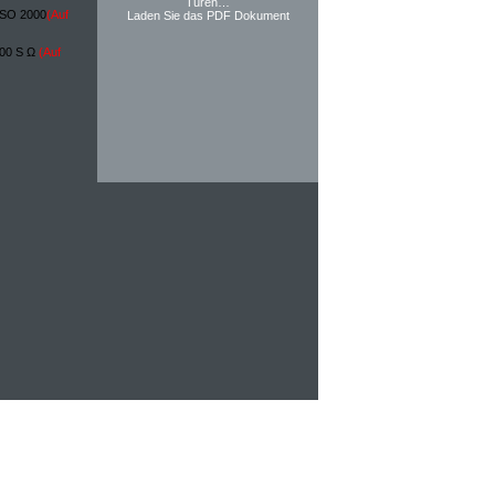
Türen…
KESO 2000
(Auf
Laden Sie das PDF Dokument
000 S Ω
(Auf