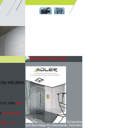
Kundenbereich
uche mit dem
t KESO 2000
(Auf
el
(Auf Anfrage)
Scharniere
frage)
Auf
und Beschläge für Glaswände, Duschen,