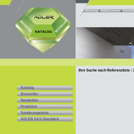
Abteilung
|
Artikelnummer
|
Produktf
Ihre Suche nach Referenzliste :
Katalog
Bestseller
Neuheiten
Projekten
Sonderangebote
ADLER SAS Überblick