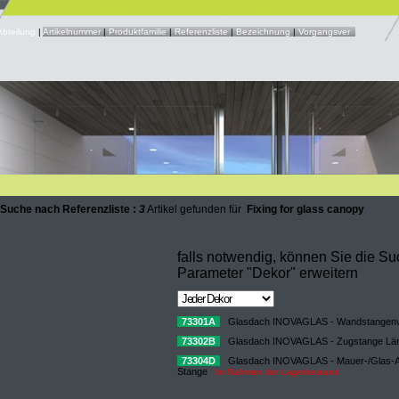
Abteilung
|
Artikelnummer
|
Produktfamilie
|
Referenzliste
|
Bezeichnung
|
Vorgangsver
 Suche nach Referenzliste :
3
Artikel gefunden für
Fixing for glass canopy
falls notwendig, können Sie die S
Parameter "Dekor" erweitern
73301A
Glasdach INOVAGLAS - Wandstangenv
73302B
Glasdach INOVAGLAS - Zugstange Lä
73304D
Glasdach INOVAGLAS - Mauer-/Glas-A
Stange
Im Rahmen der Lagerbestand