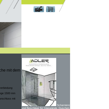
Kundenbereich
uche mit dem
erbindung
nge 1500 mm
nschluss mit
Scharniere
und Beschläge für Glaswände, Duschen,