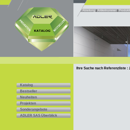
Abteilung
|
Artikelnummer
|
Produktf
Ihre Suche nach Referenzliste :
Katalog
Bestseller
Neuheiten
Projekten
Sonderangebote
ADLER SAS Überblick