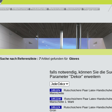
Abteilung
|
Artikelnummer
|
Produktfamilie
|
Referenzliste
|
Bezeichnung
|
Vorgangsver
 Suche nach Referenzliste :
7
Artikel gefunden für
Gloves
falls notwendig, können Sie die S
Parameter "Dekor" erweitern
18510V
Rutschsichere Paar Latex-Handschuhe
Manschette
18511W
Rutschsichere Paar Latex-Handschuh
Manschette 1. Wahl
18512X
Rutschsichere Paar Latex-Handschuhe 
Grün