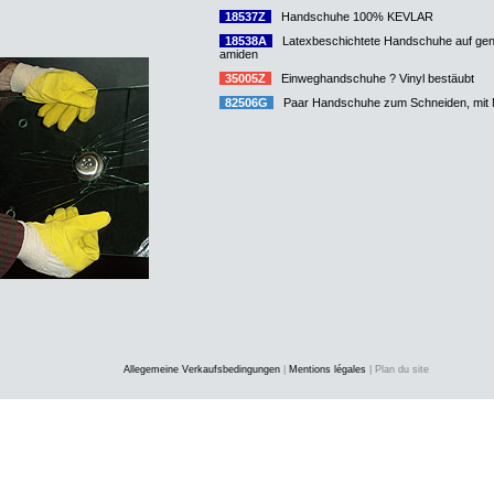
18537Z
Handschuhe 100% KEVLAR
18538A
Latexbeschichtete Handschuhe auf ge
amiden
35005Z
Einweghandschuhe ? Vinyl bestäubt
82506G
Paar Handschuhe zum Schneiden, mit 
Allegemeine Verkaufsbedingungen
|
Mentions légales
| Plan du site