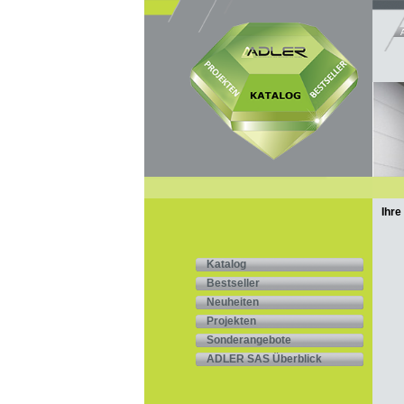
Ihre
Katalog
Bestseller
Neuheiten
Projekten
Sonderangebote
ADLER SAS Überblick