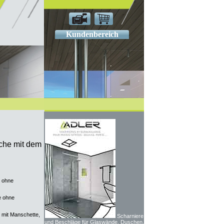
Kundenbereich
uche mit dem
 ohne
e ohne
mit Manschette,
Scharniere
und Beschläge für Glaswände, Duschen,