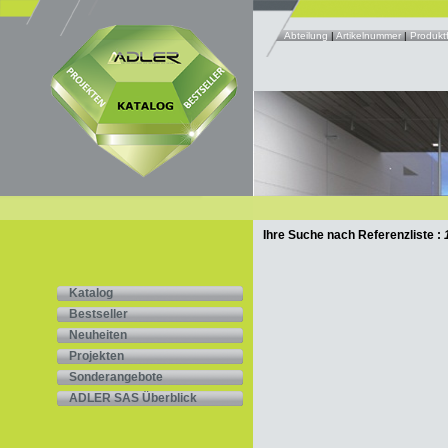
Abteilung
|
Artikelnummer
|
Produktf
Ihre Suche nach Referenzliste :
Katalog
Bestseller
Neuheiten
Projekten
Sonderangebote
ADLER SAS Überblick