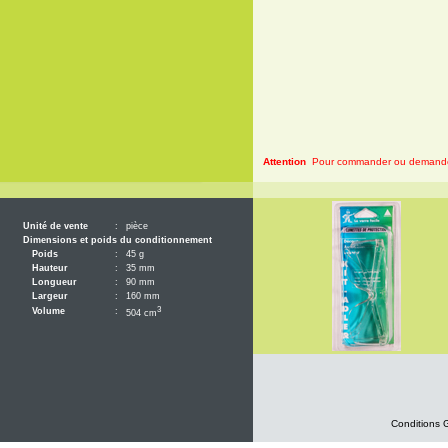
Attention
Pour commander ou demander 
Unité de vente
:
pièce
Dimensions et poids du conditionnement
Poids
:
45 g
Hauteur
:
35 mm
Longueur
:
90 mm
Largeur
:
160 mm
3
Volume
:
504 cm
Conditions 