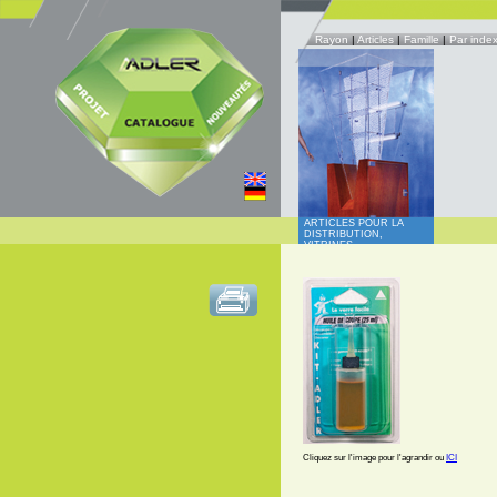
Rayon
|
Articles
|
Famille
|
Par inde
ARTICLES POUR LA
DISTRIBUTION,
VITRINES
Cliquez sur l'image pour l'agrandir ou
ICI