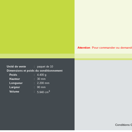
Attention
Pour commander ou demander 
Unité de vente
:
paquet de 10
Dimensions et poids du conditionnement
Poids
:
4.400 g
Hauteur
:
30 mm
Longueur
:
2.200 mm
Largeur
:
90 mm
3
Volume
:
5.940 cm
Conditions 