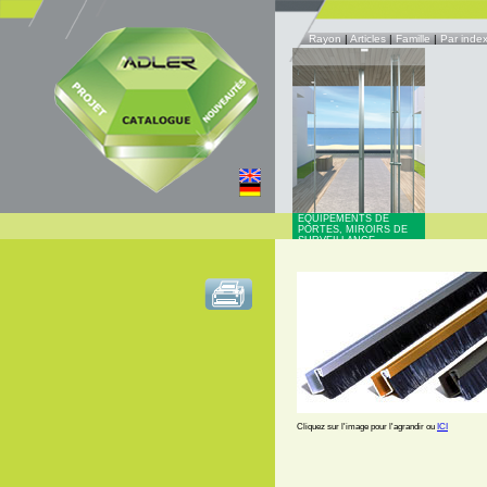
Rayon
|
Articles
|
Famille
|
Par inde
EQUIPEMENTS DE
PORTES, MIROIRS DE
SURVEILLANCE
Cliquez sur l'image pour l'agrandir ou
ICI