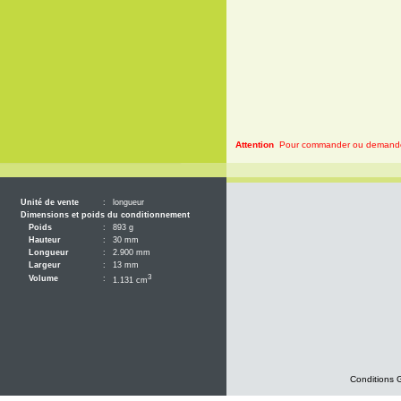
Attention
Pour commander ou demander 
Unité de vente
:
longueur
Dimensions et poids du conditionnement
Poids
:
893 g
Hauteur
:
30 mm
Longueur
:
2.900 mm
Largeur
:
13 mm
3
Volume
:
1.131 cm
Conditions 