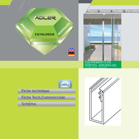
Rayon
|
Articles
|
Famille
|
Par inde
EQUIPEMENTS DE
PORTES, MIROIRS DE
SURVEILLANCE
Fiche technique
Fiche Tech.Commerciale
Schéma