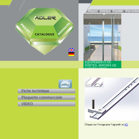
Rayon
|
Articles
|
Famille
|
Par inde
EQUIPEMENTS DE
PORTES, MIROIRS DE
SURVEILLANCE
Fiche technique
Plaquette commerciale
VIDEO
Cliquez sur l'image pour l'agrandir ou
ICI