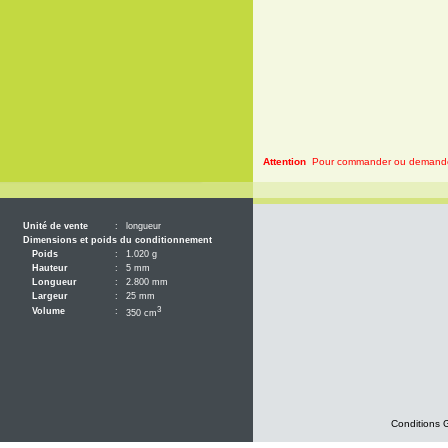
Attention
Pour commander ou demander 
Unité de vente
:
longueur
Dimensions et poids du conditionnement
Poids
:
1.020 g
Hauteur
:
5 mm
Longueur
:
2.800 mm
Largeur
:
25 mm
3
Volume
:
350 cm
Conditions 