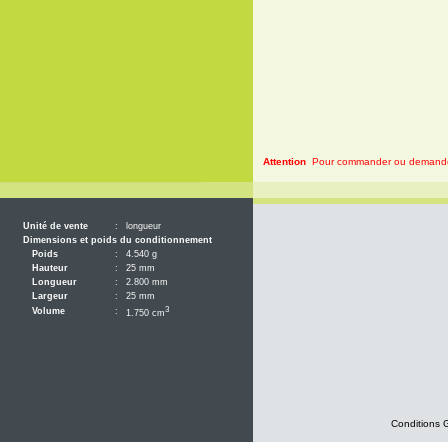
Attention
Pour commander ou demander 
Unité de vente
:
longueur
Dimensions et poids du conditionnement
Poids
:
4.540 g
Hauteur
:
25 mm
Longueur
:
2.800 mm
Largeur
:
25 mm
3
Volume
:
1.750 cm
Conditions 