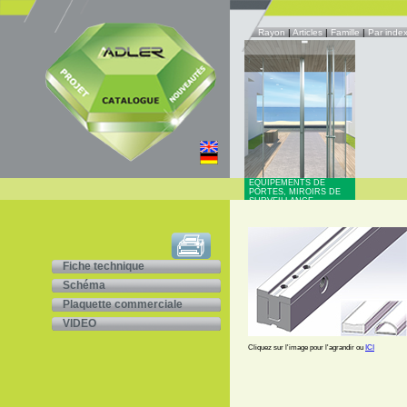
Rayon
|
Articles
|
Famille
|
Par inde
EQUIPEMENTS DE
PORTES, MIROIRS DE
SURVEILLANCE
Fiche technique
Schéma
Plaquette commerciale
VIDEO
Cliquez sur l'image pour l'agrandir ou
ICI