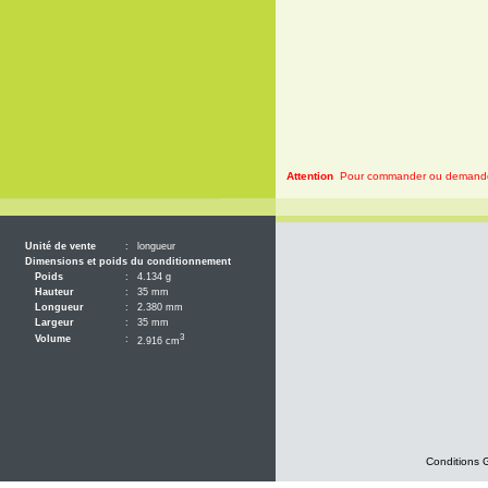
Attention
Pour commander ou demander 
Unité de vente
:
longueur
Dimensions et poids du conditionnement
Poids
:
4.134 g
Hauteur
:
35 mm
Longueur
:
2.380 mm
Largeur
:
35 mm
3
Volume
:
2.916 cm
Conditions 