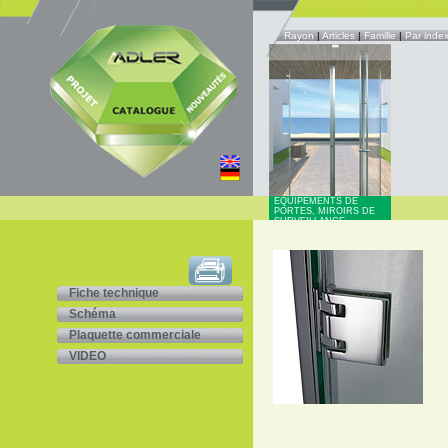
Rayon
|
Articles
|
Famille
|
Par inde
EQUIPEMENTS DE
PORTES, MIROIRS DE
SURVEILLANCE
Fiche technique
Schéma
Plaquette commerciale
VIDEO