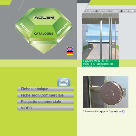
Rayon
|
Articles
|
Famille
|
Par inde
EQUIPEMENTS DE
PORTES, MIROIRS DE
SURVEILLANCE
Fiche technique
Fiche Tech.Commerciale
Plaquette commerciale
VIDEO
Cliquez sur l'image pour l'agrandir ou
ICI