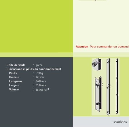
Attention
Pour commander ou demander 
Unité de vente
:
pièce
Dimensions et poids du conditionnement
Poids
:
750 g
Hauteur
:
60 mm
Longueur
:
570 mm
Largeur
:
250 mm
3
Volume
:
8.550 cm
Conditions 