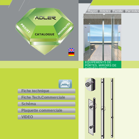
Rayon
|
Articles
|
Famille
|
Par inde
EQUIPEMENTS DE
PORTES, MIROIRS DE
SURVEILLANCE
Fiche technique
Fiche Tech.Commerciale
Schéma
Plaquette commerciale
VIDEO