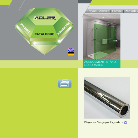
Rayon
|
Articles
|
Famille
|
Par inde
AGENCEMENT, STAND,
DÉCORATION
Cliquez sur l'image pour l'agrandir ou
ICI