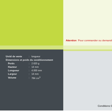
Attention
Pour commander ou demander 
Unité de vente
:
longueur
Dimensions et poids du conditionnement
Poids
:
2.620 g
Hauteur
:
14 mm
Longueur
:
4.000 mm
Largeur
:
14 mm
3
Volume
:
784 cm
Conditions 