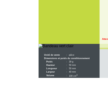
Atten
Unité de vente
:
pièce
Dimensions et poids du conditionnement
Poids
:
29 g
Hauteur
:
50 mm
Longueur
:
50 mm
Largeur
:
40 mm
3
Volume
:
100 cm