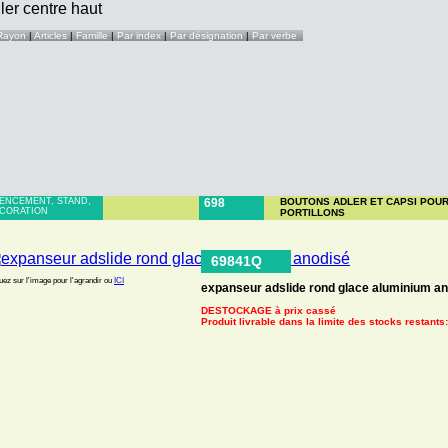
Rayon
|
Articles
|
Famille
|
Par index
|
Par désignation
|
Par verbe
ENCEMENT, STAND,
698
BOUTONS ADLER ET CAPSI POUR
CORATION
PORTILLONS
69841Q
uez sur l'image pour l'agrandir ou
ICI
expanseur adslide rond glace aluminium a
DESTOCKAGE à prix cassé
Produit livrable dans la limite des stocks restants: