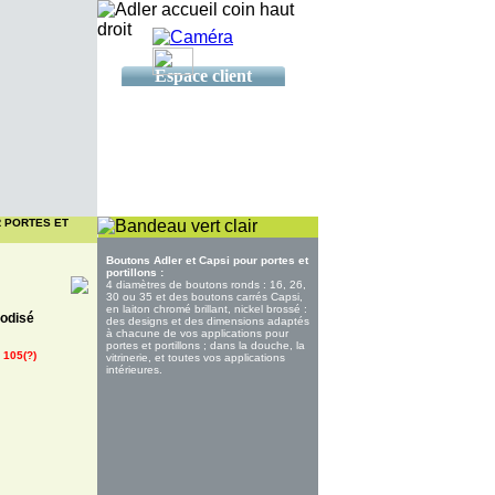
Espace client
 PORTES ET
Boutons Adler et Capsi pour portes et
portillons :
4 diamètres de boutons ronds : 16, 26,
30 ou 35 et des boutons carrés Capsi,
en laiton chromé brillant, nickel brossé :
nodisé
des designs et des dimensions adaptés
à chacune de vos applications pour
portes et portillons ; dans la douche, la
 105(?)
vitrinerie, et toutes vos applications
intérieures.