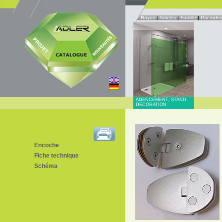
Rayon
|
Articles
|
Famille
|
Par inde
AGENCEMENT, STAND,
DÉCORATION
Encoche
Fiche technique
Schéma