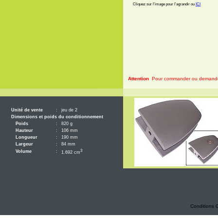
Cliquez sur l'image pour l'agrandir ou
ICI
Attention
Pour commander ou demander 
Unité de vente
:
jeu de 2
Dimensions et poids du conditionnement
Poids
:
820 g
Hauteur
:
106 mm
Longueur
:
190 mm
Largeur
:
84 mm
3
Volume
:
1.692 cm
Conditions 