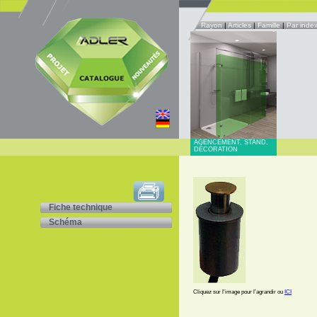
Rayon
|
Articles
|
Famille
|
Par inde
AGENCEMENT, STAND,
DÉCORATION
Fiche technique
Schéma
Cliquez sur l'image pour l'agrandir ou
ICI