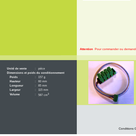
Attention
Pour commander ou demander 
Unité de vente
:
pièce
Dimensions et poids du conditionnement
Poids
:
157 g
Hauteur
:
60 mm
Longueur
:
85 mm
Largeur
:
115 mm
3
Volume
:
587 cm
Conditions 