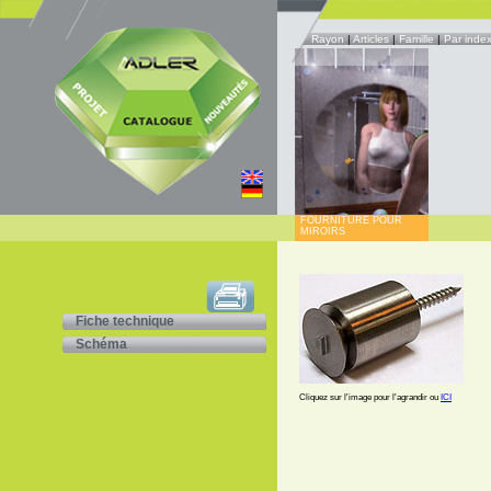
Rayon
|
Articles
|
Famille
|
Par inde
FOURNITURE POUR
MIROIRS
Fiche technique
Schéma
Cliquez sur l'image pour l'agrandir ou
ICI