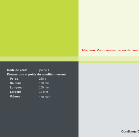
Attention
Pour commander ou demander 
Unité de vente
:
jeu de 4
Dimensions et poids du conditionnement
Poids
:
265 g
Hauteur
:
150 mm
Longueur
:
100 mm
Largeur
:
10 mm
3
Volume
:
150 cm
Conditions 