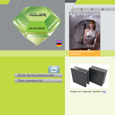
Rayon
|
Articles
|
Famille
|
Par inde
FOURNITURE POUR
MIROIRS
Fiche Tech.Commerciale
Plan commercial
Cliquez sur l'image pour l'agrandir ou
ICI