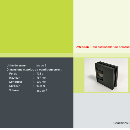
Attention
Pour commander ou demander 
Unité de vente
:
jeu de 2
Dimensions et poids du conditionnement
Poids
:
714 g
Hauteur
:
787 mm
Longueur
:
101 mm
Largeur
:
61 mm
3
Volume
:
481 cm
Conditions 