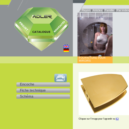
Rayon
|
Articles
|
Famille
|
Par inde
FOURNITURE POUR
MIROIRS
Encoche
Fiche technique
Schéma
Cliquez sur l'image pour l'agrandir ou
ICI