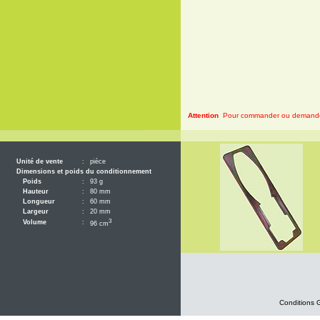
Attention
Pour commander ou demander 
Unité de vente
:
pièce
Dimensions et poids du conditionnement
Poids
:
93 g
Hauteur
:
80 mm
Longueur
:
60 mm
Largeur
:
20 mm
3
Volume
:
96 cm
Conditions 