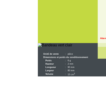
Atten
Unité de vente
:
pièce
Dimensions et poids du conditionnement
Poids
:
6 g
Hauteur
:
2 mm
Longueur
:
90 mm
Largeur
:
80 mm
3
Volume
:
15 cm