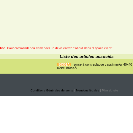
tion
Pour commander ou demander un devis entrez d'abord dans "Espace client"
Liste des articles associés
50301A
pince à contreplaque capsi mur/gl 40x40
nickel brossé/
Conditions Générales de vente
|
Mentions légales
| Plan du site