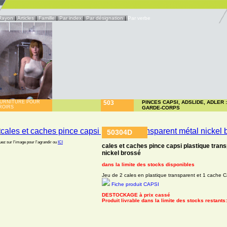
Rayon
|
Articles
|
Famille
|
Par index
|
Par désignation
|
Par verbe
URNITURE POUR
503
PINCES CAPSI, ADSLIDE, ADLER 
ROIRS
GARDE-CORPS
50304D
uez sur l'image pour l'agrandir ou
ICI
cales et caches pince capsi plastique tran
nickel brossé
dans la limite des stocks disponibles
Jeu de 2 cales en plastique transparent et 1 cache C
Fiche produit CAPSI
DESTOCKAGE à prix cassé
Produit livrable dans la limite des stocks restants: