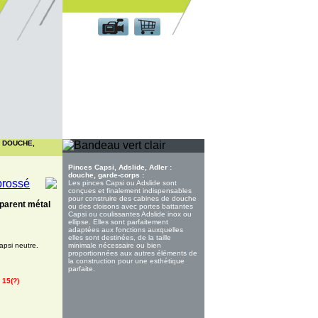
Espace client
: DOUCHE,
Pinces Capsi, Adslide, Adler :
douche, garde-corps :
Les pinces Capsi ou Adslide sont
conçues et finalement indispensables
pour construire des cabines de douche
sparent métal
ou des cloisons avec portes battantes
Capsi ou coulissantes Adslide inox ou
ellipse. Elles sont parfaitement
adaptées aux fonctions auxquelles
elles sont destinées, de la taille
minimale nécessaire ou bien
apsi neutre.
proportionnées aux autres éléments de
la construction pour une esthétique
parfaite.
 15(?)