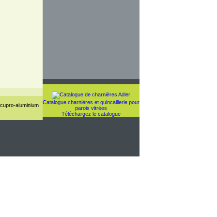
Catalogue charnières et quincaillerie pour
 cupro-aluminium
parois vitrées
Téléchargez le catalogue