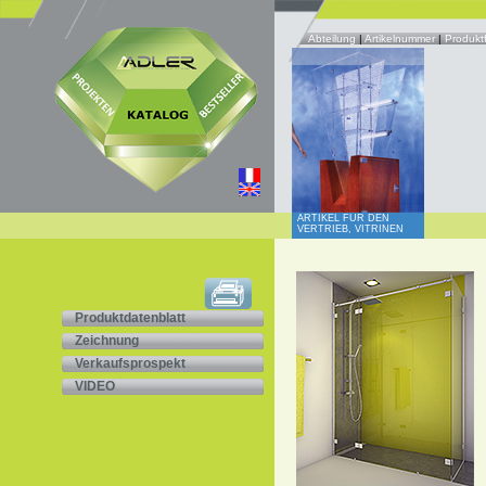
Abteilung
|
Artikelnummer
|
Produkt
ARTIKEL FÜR DEN
VERTRIEB, VITRINEN
Produktdatenblatt
Zeichnung
Verkaufsprospekt
VIDEO