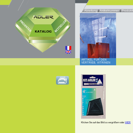
Abteilung
|
Artikelnummer
|
Produkt
ARTIKEL FÜR DEN
VERTRIEB, VITRINEN
Klicken Sie auf das Bild zu vergrößern oder
HIER