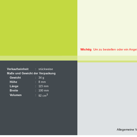
Wichtig
Um zu bestellen oder ein Angeb
Verkaufseinheit
:
stückweise
Maße und Gewicht der Verpackung
Gewicht
:
34 g
Höhe
:
8 mm
Länge
:
115 mm
Breite
:
100 mm
3
Volumen
:
92 cm
Allegemeine 