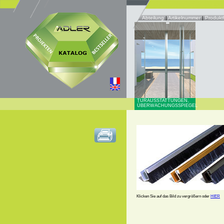
Abteilung
|
Artikelnummer
|
Produkt
TÜRAUSSTATTUNGEN,
ÜBERWACHUNGSSPIEGEL
Klicken Sie auf das Bild zu vergrößern oder
HIER