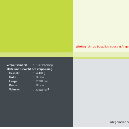
Wichtig
Um zu bestellen oder ein Angeb
Verkaufseinheit
:
10er Packung
Maße und Gewicht der Verpackung
Gewicht
:
4.400 g
Höhe
:
30 mm
Länge
:
2.200 mm
Breite
:
90 mm
3
Volumen
:
5.940 cm
Allegemeine 