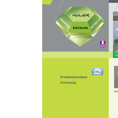
TÜ
ÜB
Produktdatenblatt
Zeichnung
Klic