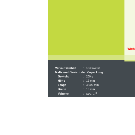
Wich
Verkaufseinheit
:
stückweise
Maße und Gewicht der Verpackung
Gewicht
:
250 g
Höhe
:
15 mm
Länge
:
3.000 mm
Breite
:
15 mm
3
Volumen
:
675 cm