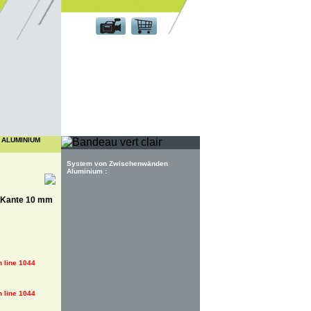
Kundenbereich
ALUMINIUM
System von Zwischenwänden
Aluminium :
er Kante 10 mm
 line
1044
 line
1044