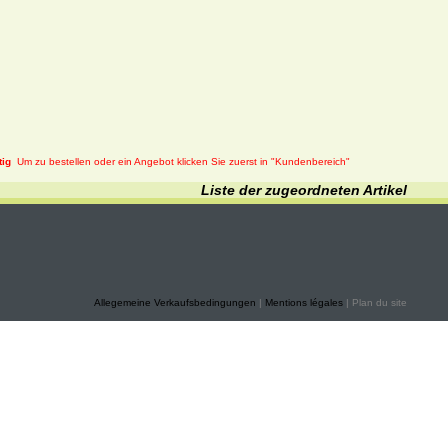
tig
Um zu bestellen oder ein Angebot klicken Sie zuerst in "Kundenbereich"
Liste der zugeordneten Artikel
Allegemeine Verkaufsbedingungen
|
Mentions légales
| Plan du site