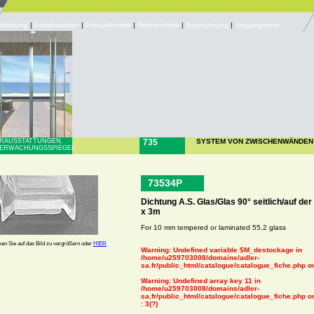
Abteilung
|
Artikelnummer
|
Produktfamilie
|
Referenzliste
|
Bezeichnung
|
Vorgangsverb
RAUSSTATTUNGEN,
735
SYSTEM VON ZWISCHENWÄNDEN 
ERWACHUNGSSPIEGEL
73534P
Dichtung A.S. Glas/Glas 90° seitlich/auf d
x 3m
For 10 mm tempered or laminated 55.2 glass
ken Sie auf das Bild zu vergrößern oder
HIER
Warning
: Undefined variable $M_destockage in
/home/u259703008/domains/adler-
sa.fr/public_html/catalogue/catalogue_fiche.php
on
Warning
: Undefined array key 11 in
/home/u259703008/domains/adler-
sa.fr/public_html/catalogue/catalogue_fiche.php
on
: 3(?)