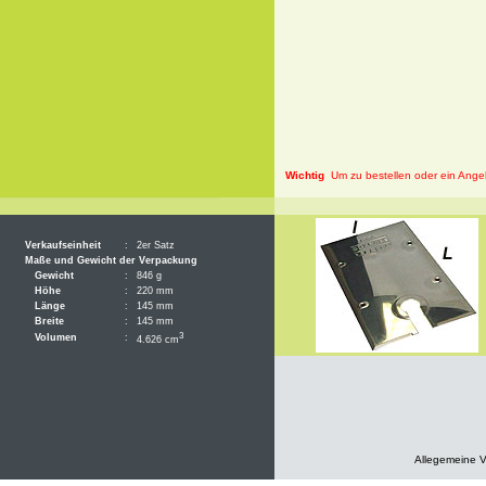
Wichtig
Um zu bestellen oder ein Angeb
Verkaufseinheit
:
2er Satz
Maße und Gewicht der Verpackung
Gewicht
:
846 g
Höhe
:
220 mm
Länge
:
145 mm
Breite
:
145 mm
3
Volumen
:
4.626 cm
Allegemeine 