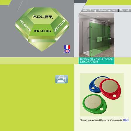
Abteilung
|
Artikelnummer
|
Produkt
EINRICHTUNG, STÄNDE,
DEKORATION
Klicken Sie auf das Bild zu vergrößern oder
HIER