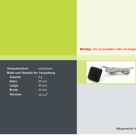
Wichtig
Um zu bestellen oder ein Angeb
Verkaufseinheit
:
stückweise
Maße und Gewicht der Verpackung
Gewicht
:
6 g
Höhe
:
35 mm
Länge
:
45 mm
Breite
:
10 mm
3
Volumen
:
16 cm
Allegemeine 