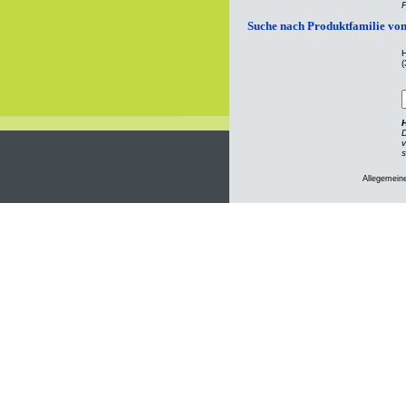
P
Suche nach Produktfamilie von
H
H
D
v
Allegemein