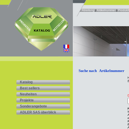
Abteilung
|
Artikelnummer
|
Produktf
Suche nach Artikelnummer
H
(
Katalog
Best sellers
Neuheiten
D
Projekte
Sonderangebote
H
ADLER SAS überblick
A
K
B
A